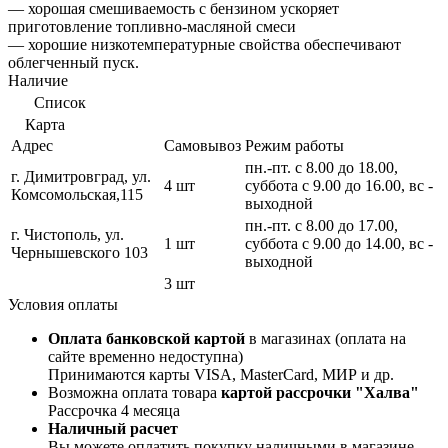
— хорошая смешиваемость с бензином ускоряет
приготовление топливно-масляной смеси
— хорошие низкотемпературные свойства обеспечивают
облегченный пуск.
Наличие
Список
Карта
Адрес
Самовывоз
Режим работы
пн.-пт. с 8.00 до 18.00,
г. Димитровград, ул.
4 шт
суббота с 9.00 до 16.00, вс -
Комсомольская,115
выходной
пн.-пт. с 8.00 до 17.00,
г. Чистополь, ул.
1 шт
суббота с 9.00 до 14.00, вс -
Чернышевского 103
выходной
3 шт
Условия оплаты
Оплата банковской картой
в магазинах (оплата на
сайте временно недоступна)
Принимаются карты VISA, MasterCard, МИР и др.
Возможна оплата товара
картой рассрочки "Халва"
Рассрочка 4 месяца
Наличный расчет
Вы можете оплатить покупку наличными в магазине