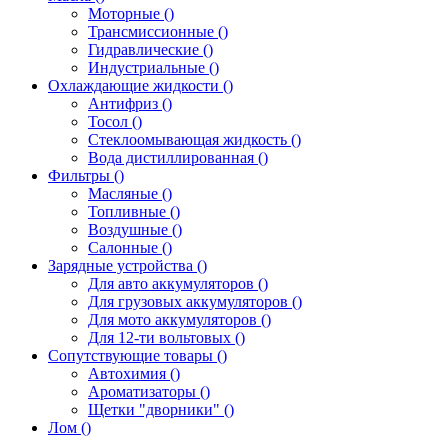
Моторные ()
Трансмиссионные ()
Гидравлические ()
Индустриальные ()
Охлаждающие жидкости ()
Антифриз ()
Тосол ()
Стеклоомывающая жидкость ()
Вода дистиллированная ()
Фильтры ()
Масляные ()
Топливные ()
Воздушные ()
Салонные ()
Зарядные устройства ()
Для авто аккумуляторов ()
Для грузовых аккумуляторов ()
Для мото аккумуляторов ()
Для 12-ти вольтовых ()
Сопутствующие товары ()
Автохимия ()
Ароматизаторы ()
Щетки "дворники" ()
Лом ()