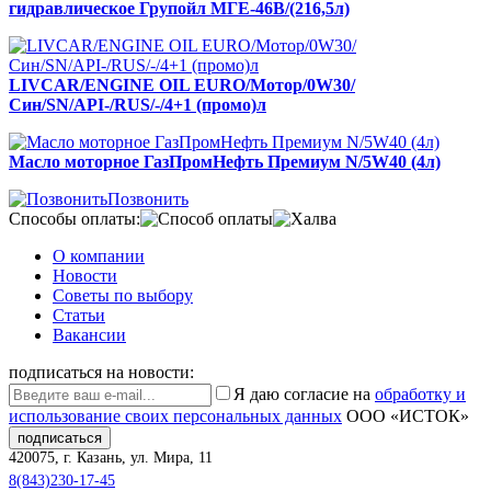
гидравлическое Групойл МГЕ-46В/(216,5л)
LIVCAR/ENGINE OIL EURO/Мотор/0W30/
Син/SN/API-/RUS/-/4+1 (промо)л
Масло моторное ГазПромНефть Премиум N/5W40 (4л)
Позвонить
Способы оплаты:
О компании
Новости
Советы по выбору
Статьи
Вакансии
подписаться на новости:
Я даю согласие на
обработку и
использование своих персональных данных
ООО «ИСТОК»
подписаться
420075
,
г. Казань
,
ул. Мира, 11
8(843)230-17-45