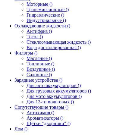
Моторные ()
Трансмиссионные ()
Гидравлические ()
Индустриальные ()
Охлаждающие жидкости ()
Антифриз ()
Тосол ()
Стеклоомывающая жидкость ()
Вода дистиллированная ()
Фильтры ()
Масляные ()
Топливные ()
Воздушные ()
Салонные ()
Зарядные устройства ()
Для авто аккумуляторов ()
Для грузовых аккумуляторов ()
Для мото аккумуляторов ()
Для 12-ти вольтовых ()
Сопутствующие товары ()
Автохимия ()
Ароматизаторы ()
Щетки "дворники" ()
Лом ()