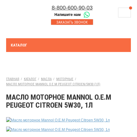
8-800-600-90-03
Напишите нам
8-843-230-17-45
МАГАЗИНЫ
ЗАКАЗАТЬ ЗВОНОК
Корзина
Казань
СЕРВИСНЫЙ ЦЕНТР
8-8552-92-00-75
Набережные Челны
ДОСТАВКА
8-917-227-43-39
КАТАЛОГ
Азнакаево
ОПЛАТА
Выберите город:
УТИЛИЗАЦИЯ АКБ
Богатые Сабы
ТЯГОВЫЕ И СТАЦИОНАРНЫЕ АКБ
ГЛАВНАЯ
/
КАТАЛОГ
/
МАСЛА
/
МОТОРНЫЕ
/
МАСЛО МОТОРНОЕ MANNOL O.E.M PEUGEOT CITROEN/5W30 (1Л)
ЮРИДИЧЕСКИМ ЛИЦАМ
МАСЛО МОТОРНОЕ MANNOL O.E.M
КОНТАКТЫ
PEUGEOT CITROEN 5W30, 1Л
АКЦИИ