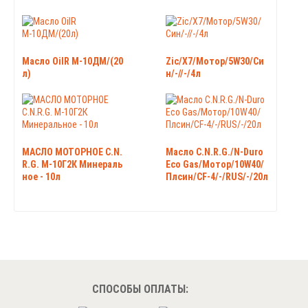
Масло OilR М-10ДМ/(20
Zic/X7/Мотор/5W30/Си
л)
н/-//-/4л
МАСЛО МОТОРНОЕ C.N.
Масло C.N.R.G./N-Duro
R.G. М-10Г2К Минераль
Eco Gas/Мотор/10W40/
ное - 10л
Плсин/CF-4/-/RUS/-/20л
СПОСОБЫ ОПЛАТЫ: