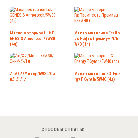
Масло моторное Luk G
Масло моторное ГазПр
ENESIS Armortech/5W30
омНефть Премиум N/5
(4л)
W40 (1л)
Zic/X7 /Мотор/5W30/Си
Масло моторное G-Ene
н//-//-/1л
rgy F Synth/5W40 (4л)
СПОСОБЫ ОПЛАТЫ: