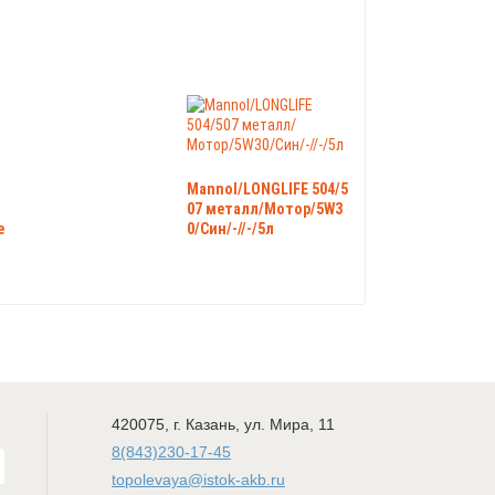
Mannol/LONGLIFE 504/5
07 металл/Мотор/5W3
e
0/Син/-//-/5л
420075
,
г. Казань
,
ул. Мира, 11
8(843)230-17-45
topolevaya@istok-akb.ru