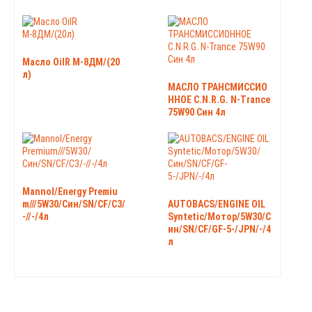
Масло OilR М-8ДМ/(20
л)
МАСЛО ТРАНСМИССИО
ННОЕ C.N.R.G. N-Trance
75W90 Син 4л
Mannol/Energy Рremiu
m///5W30/Син/SN/CF/C3/
AUTOBACS/ENGINE OIL
-//-/4л
Syntetic/Мотор/5W30/С
ин/SN/CF/GF-5-/JPN/-/4
л