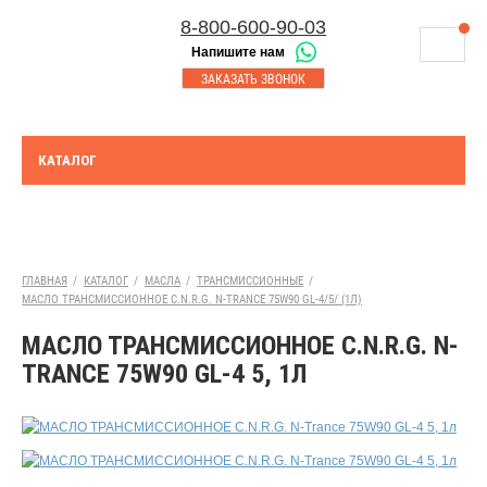
8-800-600-90-03
Напишите нам
8-843-230-17-45
МАГАЗИНЫ
ЗАКАЗАТЬ ЗВОНОК
Корзина
Казань
СЕРВИСНЫЙ ЦЕНТР
8-8552-92-00-75
Набережные Челны
ДОСТАВКА
8-917-227-43-39
КАТАЛОГ
Азнакаево
ОПЛАТА
Выберите город:
УТИЛИЗАЦИЯ АКБ
Богатые Сабы
ТЯГОВЫЕ И СТАЦИОНАРНЫЕ АКБ
ГЛАВНАЯ
/
КАТАЛОГ
/
МАСЛА
/
ТРАНСМИССИОННЫЕ
/
МАСЛО ТРАНСМИССИОННОЕ C.N.R.G. N-TRANCE 75W90 GL-4/5/ (1Л)
ЮРИДИЧЕСКИМ ЛИЦАМ
МАСЛО ТРАНСМИССИОННОЕ C.N.R.G. N-
КОНТАКТЫ
TRANCE 75W90 GL-4 5, 1Л
АКЦИИ