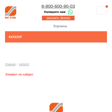
8-800-600-90-03
Напишите нам
8-843-230-17-45
МАГАЗИНЫ
ЗАКАЗАТЬ ЗВОНОК
Казань
СЕРВИСНЫЙ ЦЕНТР
Корзина
8-8552-92-00-75
Набережные Челны
ДОСТАВКА
8-917-227-43-39
КАТАЛОГ
Азнакаево
ОПЛАТА
Выберите город:
УТИЛИЗАЦИЯ АКБ
Богатые Сабы
ТЯГОВЫЕ И СТАЦИОНАРНЫЕ АКБ
ГЛАВНАЯ
/
КАТАЛОГ
ЮРИДИЧЕСКИМ ЛИЦАМ
Элемент не найден
КОНТАКТЫ
АКЦИИ