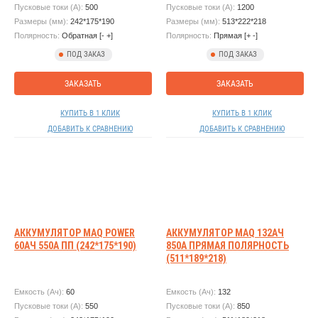
Пусковые токи (А):
500
Пусковые токи (А):
1200
Размеры (мм):
242*175*190
Размеры (мм):
513*222*218
Полярность:
Обратная [- +]
Полярность:
Прямая [+ -]
ПОД ЗАКАЗ
ПОД ЗАКАЗ
ЗАКАЗАТЬ
ЗАКАЗАТЬ
КУПИТЬ В 1 КЛИК
КУПИТЬ В 1 КЛИК
ДОБАВИТЬ К СРАВНЕНИЮ
ДОБАВИТЬ К СРАВНЕНИЮ
АККУМУЛЯТОР MAQ POWER
АККУМУЛЯТОР MAQ 132АЧ
60АЧ 550А ПП (242*175*190)
850А ПРЯМАЯ ПОЛЯРНОСТЬ
(511*189*218)
Емкость (Ач):
60
Емкость (Ач):
132
Пусковые токи (А):
550
Пусковые токи (А):
850