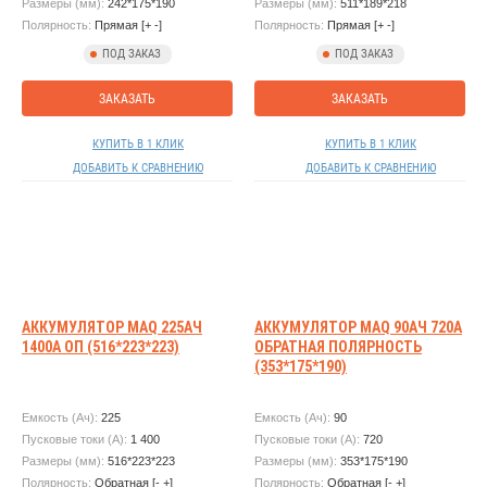
Размеры (мм):
242*175*190
Размеры (мм):
511*189*218
Полярность:
Прямая [+ -]
Полярность:
Прямая [+ -]
ПОД ЗАКАЗ
ПОД ЗАКАЗ
ЗАКАЗАТЬ
ЗАКАЗАТЬ
КУПИТЬ В 1 КЛИК
КУПИТЬ В 1 КЛИК
ДОБАВИТЬ К СРАВНЕНИЮ
ДОБАВИТЬ К СРАВНЕНИЮ
АККУМУЛЯТОР MAQ 225АЧ
АККУМУЛЯТОР MAQ 90АЧ 720А
1400А ОП (516*223*223)
ОБРАТНАЯ ПОЛЯРНОСТЬ
(353*175*190)
Емкость (Ач):
225
Емкость (Ач):
90
Пусковые токи (А):
1 400
Пусковые токи (А):
720
Размеры (мм):
516*223*223
Размеры (мм):
353*175*190
Полярность:
Обратная [- +]
Полярность:
Обратная [- +]