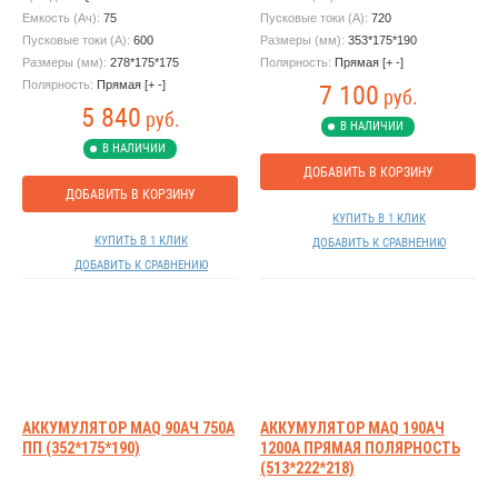
Емкость (Ач):
75
Пусковые токи (А):
720
Пусковые токи (А):
600
Размеры (мм):
353*175*190
Размеры (мм):
278*175*175
Полярность:
Прямая [+ -]
Полярность:
Прямая [+ -]
7 100
руб.
5 840
руб.
В НАЛИЧИИ
В НАЛИЧИИ
ДОБАВИТЬ В КОРЗИНУ
ДОБАВИТЬ В КОРЗИНУ
КУПИТЬ В 1 КЛИК
КУПИТЬ В 1 КЛИК
ДОБАВИТЬ К СРАВНЕНИЮ
ДОБАВИТЬ К СРАВНЕНИЮ
АККУМУЛЯТОР MAQ 90АЧ 750А
АККУМУЛЯТОР MAQ 190АЧ
ПП (352*175*190)
1200А ПРЯМАЯ ПОЛЯРНОСТЬ
(513*222*218)