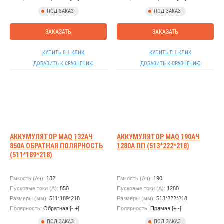
ПОД ЗАКАЗ
ПОД ЗАКАЗ
ЗАКАЗАТЬ
ЗАКАЗАТЬ
КУПИТЬ В 1 КЛИК
КУПИТЬ В 1 КЛИК
ДОБАВИТЬ К СРАВНЕНИЮ
ДОБАВИТЬ К СРАВНЕНИЮ
АККУМУЛЯТОР MAQ 132АЧ
АККУМУЛЯТОР MAQ 190АЧ
850А ОБРАТНАЯ ПОЛЯРНОСТЬ
1280А ПП (513*222*218)
(511*189*218)
Емкость (Ач):
132
Емкость (Ач):
190
Пусковые токи (А):
850
Пусковые токи (А):
1280
Размеры (мм):
511*189*218
Размеры (мм):
513*222*218
Полярность:
Обратная [- +]
Полярность:
Прямая [+ -]
ПОД ЗАКАЗ
ПОД ЗАКАЗ