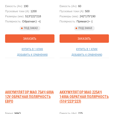
Емкость (Ач):
190
Емкость (Ач):
60
Пусковые токи (А):
1200
Пусковые токи (А):
500
Размеры (мм):
513*222*218
Размеры (мм):
242*175*190
Полярность:
Обратная [- +]
Полярность:
Прямая [+ -]
ПОД ЗАКАЗ
ПОД ЗАКАЗ
ЗАКАЗАТЬ
ЗАКАЗАТЬ
КУПИТЬ В 1 КЛИК
КУПИТЬ В 1 КЛИК
ДОБАВИТЬ К СРАВНЕНИЮ
ДОБАВИТЬ К СРАВНЕНИЮ
АККУМУЛЯТОР MAQ 75АЧ 600А
АККУМУЛЯТОР MAQ 225АЧ
12V ОБРАТНАЯ ПОЛЯРНОСТЬ
1400А ОБРАТНАЯ ПОЛЯРНОСТЬ
ЕВРО
(516*223*223)
Бренд:
MAQ
Емкость (Ач):
225