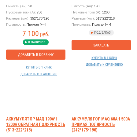
Емкость (Ач):
90
Емкость (Ач):
190
Пусковые токи (А):
750
Пусковые токи (А):
1200
Размеры (мм):
352*175*190
Размеры (мм):
513*222*218
Полярность:
Прямая [+ -]
Полярность:
Прямая [+ -]
7 100
ПОД ЗАКАЗ
руб.
В НАЛИЧИИ
ЗАКАЗАТЬ
ДОБАВИТЬ В КОРЗИНУ
КУПИТЬ В 1 КЛИК
ДОБАВИТЬ К СРАВНЕНИЮ
КУПИТЬ В 1 КЛИК
ДОБАВИТЬ К СРАВНЕНИЮ
АККУМУЛЯТОР MAQ 190АЧ
АККУМУЛЯТОР MAQ 60АЧ 500А
1200А ОБРАТНАЯ ПОЛЯРНОСТЬ
ПРЯМАЯ ПОЛЯРНОСТЬ
(513*222*218)
(242*175*190)