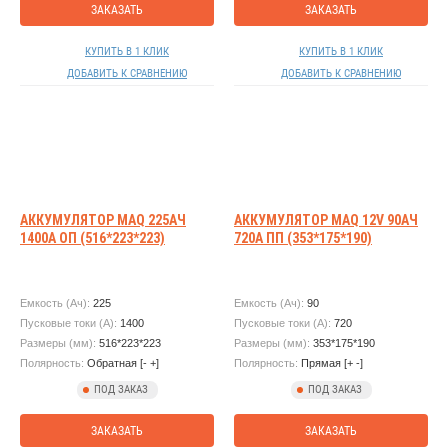
ЗАКАЗАТЬ
ЗАКАЗАТЬ
КУПИТЬ В 1 КЛИК
КУПИТЬ В 1 КЛИК
ДОБАВИТЬ К СРАВНЕНИЮ
ДОБАВИТЬ К СРАВНЕНИЮ
АККУМУЛЯТОР MAQ 225АЧ
АККУМУЛЯТОР MAQ 12V 90АЧ
1400А ОП (516*223*223)
720А ПП (353*175*190)
Емкость (Ач):
225
Емкость (Ач):
90
Пусковые токи (А):
1400
Пусковые токи (А):
720
Размеры (мм):
516*223*223
Размеры (мм):
353*175*190
Полярность:
Обратная [- +]
Полярность:
Прямая [+ -]
ПОД ЗАКАЗ
ПОД ЗАКАЗ
ЗАКАЗАТЬ
ЗАКАЗАТЬ