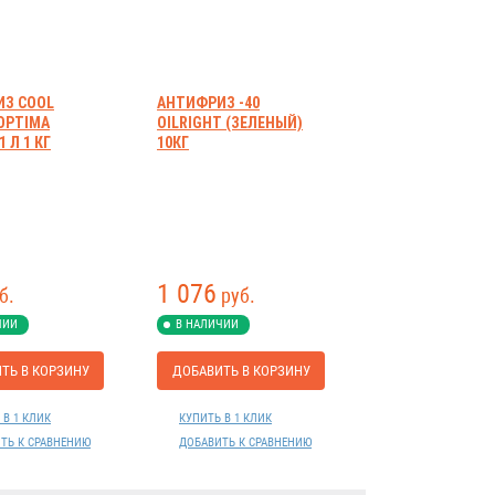
З COOL
АНТИФРИЗ -40
OPTIMA
OILRIGHT (ЗЕЛЕНЫЙ)
1 Л 1 КГ
10КГ
1 076
б.
руб.
ЧИИ
В НАЛИЧИИ
ТЬ В КОРЗИНУ
ДОБАВИТЬ В КОРЗИНУ
 В 1 КЛИК
КУПИТЬ В 1 КЛИК
ТЬ К СРАВНЕНИЮ
ДОБАВИТЬ К СРАВНЕНИЮ