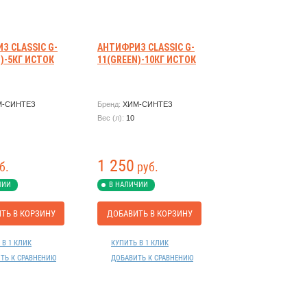
З CLASSIC G-
АНТИФРИЗ CLASSIC G-
)-5КГ ИСТОК
11(GREEN)-10КГ ИСТОК
М-СИНТЕЗ
Бренд:
ХИМ-СИНТЕЗ
Вес (л):
10
1 250
б.
руб.
ЧИИ
В НАЛИЧИИ
ТЬ В КОРЗИНУ
ДОБАВИТЬ В КОРЗИНУ
 В 1 КЛИК
КУПИТЬ В 1 КЛИК
ТЬ К СРАВНЕНИЮ
ДОБАВИТЬ К СРАВНЕНИЮ