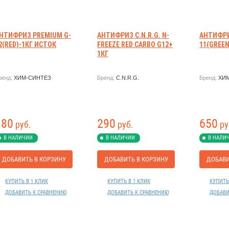
НТИФРИЗ PREMIUM G-
АНТИФРИЗ C.N.R.G. N-
АНТИФРИ
2(RED)-1КГ ИСТОК
FREEZE RED CARBO G12+
11(GREEN
1КГ
ренд:
ХИМ-СИНТЕЗ
Бренд:
C.N.R.G.
Бренд:
ХИ
180
290
650
руб.
руб.
ру
В НАЛИЧИИ
В НАЛИЧИИ
В НАЛИ
ДОБАВИТЬ В КОРЗИНУ
ДОБАВИТЬ В КОРЗИНУ
ДОБАВИ
КУПИТЬ В 1 КЛИК
КУПИТЬ В 1 КЛИК
КУПИТЬ
ДОБАВИТЬ К СРАВНЕНИЮ
ДОБАВИТЬ К СРАВНЕНИЮ
ДОБАВИ