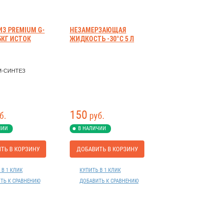
З PREMIUM G-
НЕЗАМЕРЗАЮЩАЯ
 5КГ ИСТОК
ЖИДКОСТЬ -30°C 5 Л
М-СИНТЕЗ
150
б.
руб.
ЧИИ
В НАЛИЧИИ
ТЬ В КОРЗИНУ
ДОБАВИТЬ В КОРЗИНУ
 В 1 КЛИК
КУПИТЬ В 1 КЛИК
ТЬ К СРАВНЕНИЮ
ДОБАВИТЬ К СРАВНЕНИЮ