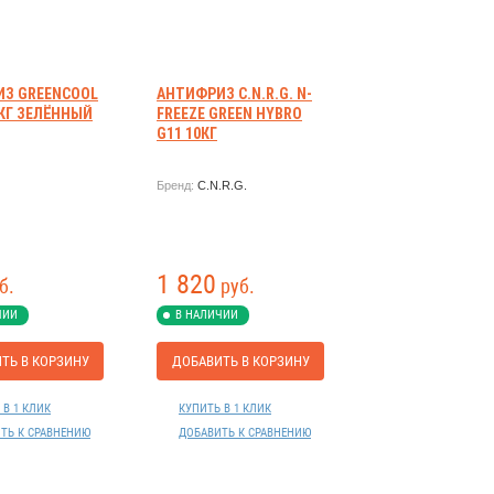
З GREENCOOL
АНТИФРИЗ C.N.R.G. N-
1КГ ЗЕЛЁННЫЙ
FREEZE GREEN HYBRO
G11 10КГ
Бренд:
C.N.R.G.
1 820
б.
руб.
ЧИИ
В НАЛИЧИИ
ТЬ В КОРЗИНУ
ДОБАВИТЬ В КОРЗИНУ
 В 1 КЛИК
КУПИТЬ В 1 КЛИК
ТЬ К СРАВНЕНИЮ
ДОБАВИТЬ К СРАВНЕНИЮ