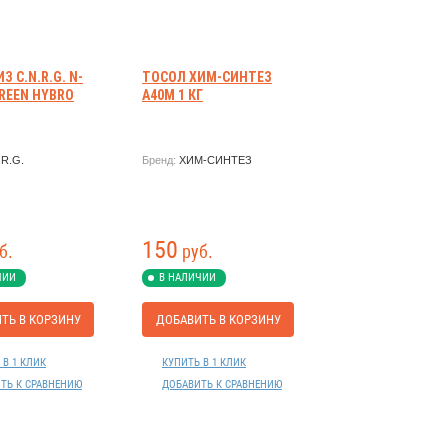
 C.N.R.G. N-
ТОСОЛ ХИМ-СИНТЕЗ
GREEN HYBRO
А40М 1 КГ
.R.G.
Бренд:
ХИМ-СИНТЕЗ
150
б.
руб.
ЧИИ
В НАЛИЧИИ
ТЬ В КОРЗИНУ
ДОБАВИТЬ В КОРЗИНУ
 В 1 КЛИК
КУПИТЬ В 1 КЛИК
ТЬ К СРАВНЕНИЮ
ДОБАВИТЬ К СРАВНЕНИЮ