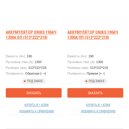
АККУМУЛЯТОР ONIKS 190АЧ
АККУМУЛЯТОР ONIKS 190АЧ
1300А ОП (513*222*218)
1300А ПП (513*222*218)
Емкость (Ач):
190
Емкость (Ач):
190
Пусковые токи (А):
1300
Пусковые токи (А):
1300
Размеры (мм):
513*222*218
Размеры (мм):
513*222*218
Полярность:
Обратная [- +]
Полярность:
Прямая [+ -]
ПОД ЗАКАЗ
ПОД ЗАКАЗ
ЗАКАЗАТЬ
ЗАКАЗАТЬ
КУПИТЬ В 1 КЛИК
КУПИТЬ В 1 КЛИК
ДОБАВИТЬ К СРАВНЕНИЮ
ДОБАВИТЬ К СРАВНЕНИЮ