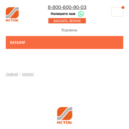
8-800-600-90-03
Напишите нам
8-843-230-17-45
МАГАЗИНЫ
ЗАКАЗАТЬ ЗВОНОК
Казань
СЕРВИСНЫЙ ЦЕНТР
Корзина
8-8552-92-00-75
Набережные Челны
ДОСТАВКА
8-917-227-43-39
КАТАЛОГ
Азнакаево
ОПЛАТА
Выберите город:
УТИЛИЗАЦИЯ АКБ
Богатые Сабы
ТЯГОВЫЕ И СТАЦИОНАРНЫЕ АКБ
ГЛАВНАЯ
/
КАТАЛОГ
ЮРИДИЧЕСКИМ ЛИЦАМ
КОНТАКТЫ
АКЦИИ