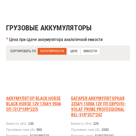
ГРУЗОВЫЕ АККУМУЛЯТОРЫ
*
Цена при сдаче аккумулятора аналогичной емкости
СОРТИРОВАТЬ ПО:
ПОПУЛЯРНОСТИ
ЦЕНЕ
ЕМКОСТИ
АККУМУЛЯТОР BLACK HORSE
БАТАРЕЯ АККУМУЛЯТОРНАЯ
BLACK HORSE 12V 135АЧ 950А
225АЧ 1500А 12V ПП ЕВРО(К)-
ОП (513*189*223)
VOLAT PRIME PROFESSIONAL
BEL-518*257*242
Емкость (Ач):
135
Емкость (Ач):
225
Пусковые токи (А):
950
Пусковые токи (А):
1500
Размеры (мм):
513*189*223
Размеры (мм):
518*275*242