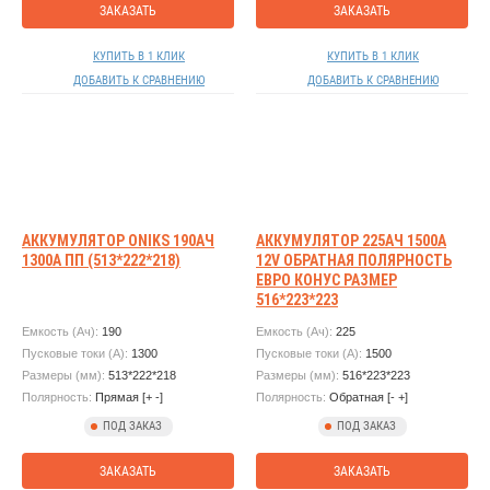
ЗАКАЗАТЬ
ЗАКАЗАТЬ
КУПИТЬ В 1 КЛИК
КУПИТЬ В 1 КЛИК
ДОБАВИТЬ К СРАВНЕНИЮ
ДОБАВИТЬ К СРАВНЕНИЮ
АККУМУЛЯТОР ONIKS 190АЧ
АККУМУЛЯТОР 225АЧ 1500А
1300А ПП (513*222*218)
12V ОБРАТНАЯ ПОЛЯРНОСТЬ
ЕВРО КОНУС РАЗМЕР
516*223*223
Емкость (Ач):
190
Емкость (Ач):
225
Пусковые токи (А):
1300
Пусковые токи (А):
1500
Размеры (мм):
513*222*218
Размеры (мм):
516*223*223
Полярность:
Прямая [+ -]
Полярность:
Обратная [- +]
ПОД ЗАКАЗ
ПОД ЗАКАЗ
ЗАКАЗАТЬ
ЗАКАЗАТЬ