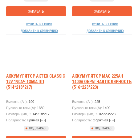
ЗАКАЗАТЬ
ЗАКАЗАТЬ
КУПИТЬ В 1 КЛИК
КУПИТЬ В 1 КЛИК
ДОБАВИТЬ К СРАВНЕНИЮ
ДОБАВИТЬ К СРАВНЕНИЮ
АККУМУЛЯТОР АКТЕХ CLASSIC
АККУМУЛЯТОР MAQ 225АЧ
12V 190АЧ 1350А ПП
1400А ОБРАТНАЯ ПОЛЯРНОСТЬ
(514*218*217)
(516*223*223)
Емкость (Ач):
190
Емкость (Ач):
225
Пусковые токи (А):
1350
Пусковые токи (А):
1400
Размеры (мм):
514*218*217
Размеры (мм):
516*223*223
Полярность:
Прямая [+ -]
Полярность:
Обратная [- +]
ПОД ЗАКАЗ
ПОД ЗАКАЗ