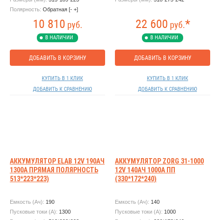
Полярность:
Обратная [- +]
10 810
22 600
*
руб.
руб.
В НАЛИЧИИ
В НАЛИЧИИ
ДОБАВИТЬ В КОРЗИНУ
ДОБАВИТЬ В КОРЗИНУ
КУПИТЬ В 1 КЛИК
КУПИТЬ В 1 КЛИК
ДОБАВИТЬ К СРАВНЕНИЮ
ДОБАВИТЬ К СРАВНЕНИЮ
АККУМУЛЯТОР ELAB 12V 190АЧ
АККУМУЛЯТОР ZORG 31-1000
1300А ПРЯМАЯ ПОЛЯРНОСТЬ
12V 140АЧ 1000А ПП
513*223*223)
(330*172*240)
Емкость (Ач):
190
Емкость (Ач):
140
Пусковые токи (А):
1300
Пусковые токи (А):
1000