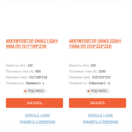
АККУМУЛЯТОР ONIKS 132АЧ
АККУМУЛЯТОР ONIKS 225АЧ
900А ПП (511*189*218)
1500А ОП (516*223*223)
Емкость (Ач):
132
Емкость (Ач):
225
Пусковые токи (А):
900
Пусковые токи (А):
1500
Размеры (мм):
511*189*218
Размеры (мм):
516*223*223
Полярность:
Прямая [+ -]
Полярность:
Обратная [- +]
ПОД ЗАКАЗ
ПОД ЗАКАЗ
ЗАКАЗАТЬ
ЗАКАЗАТЬ
КУПИТЬ В 1 КЛИК
КУПИТЬ В 1 КЛИК
ДОБАВИТЬ К СРАВНЕНИЮ
ДОБАВИТЬ К СРАВНЕНИЮ