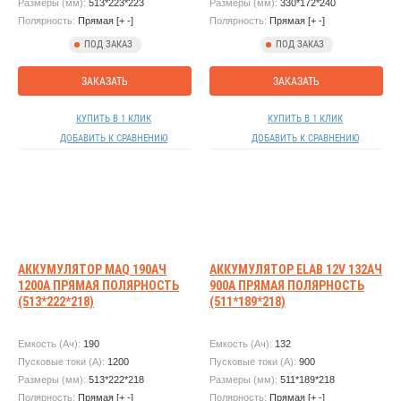
Размеры (мм):
513*223*223
Размеры (мм):
330*172*240
Полярность:
Прямая [+ -]
Полярность:
Прямая [+ -]
ПОД ЗАКАЗ
ПОД ЗАКАЗ
ЗАКАЗАТЬ
ЗАКАЗАТЬ
КУПИТЬ В 1 КЛИК
КУПИТЬ В 1 КЛИК
ДОБАВИТЬ К СРАВНЕНИЮ
ДОБАВИТЬ К СРАВНЕНИЮ
АККУМУЛЯТОР MAQ 190АЧ
АККУМУЛЯТОР ELAB 12V 132АЧ
1200А ПРЯМАЯ ПОЛЯРНОСТЬ
900А ПРЯМАЯ ПОЛЯРНОСТЬ
(513*222*218)
(511*189*218)
Емкость (Ач):
190
Емкость (Ач):
132
Пусковые токи (А):
1200
Пусковые токи (А):
900
Размеры (мм):
513*222*218
Размеры (мм):
511*189*218
Полярность:
Прямая [+ -]
Полярность:
Прямая [+ -]