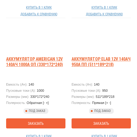
КУПИТЬ В 1 КЛИК
КУПИТЬ В 1 КЛИК
ДОБАВИТЬ К СРАВНЕНИЮ
ДОБАВИТЬ К СРАВНЕНИЮ
АККУМУЛЯТОР AMERICAN 12V
АККУМУЛЯТОР ELAB 12V 140АЧ
140АЧ 1000А ОП (330*172*240)
950А ПП (511*189*218)
Емкость (Ач):
140
Емкость (Ач):
140
Пусковые токи (А):
1000
Пусковые токи (А):
950
Размеры (мм):
330*172*240
Размеры (мм):
511*189*218
Полярность:
Обратная [- +]
Полярность:
Прямая [+ -]
ПОД ЗАКАЗ
ПОД ЗАКАЗ
ЗАКАЗАТЬ
ЗАКАЗАТЬ
КУПИТЬ В 1 КЛИК
КУПИТЬ В 1 КЛИК