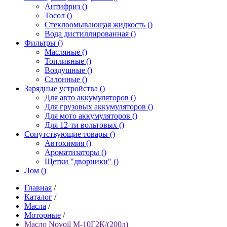
Антифриз ()
Тосол ()
Стеклоомывающая жидкость ()
Вода дистиллированная ()
Фильтры ()
Масляные ()
Топливные ()
Воздушные ()
Салонные ()
Зарядные устройства ()
Для авто аккумуляторов ()
Для грузовых аккумуляторов ()
Для мото аккумуляторов ()
Для 12-ти вольтовых ()
Сопутствующие товары ()
Автохимия ()
Ароматизаторы ()
Щетки "дворники" ()
Лом ()
Главная
/
Каталог
/
Масла
/
Моторные
/
Масло Novoil М-10Г2К/(200л)