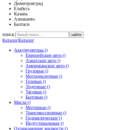
Димитровград
Елабуга
Казань
Азнакаево
Балтаси
поиск:
найти
Каталог
Каталог
Аккумуляторы ()
Европейские авто ()
Азиатские авто ()
Американские авто ()
Грузовые ()
Мотоциклетные ()
Гелевые ()
Лодочные ()
Тяговые ()
Бытовые ()
Масла ()
Моторные ()
Трансмиссионные ()
Гидравлические ()
Индустриальные ()
Охлаждающие жидкости ()