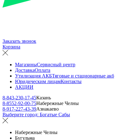
Заказать звонок
Корзина
Магазины
Сервисный центр
Доставка
Оплата
Утилизация АКБ
Тяговые и стационарные акб
Юридическим лицам
Контакты
АКЦИИ
8-843-230-17-45
Казань
8-8552-92-00-75
Набережные Челны
8-917-227-43-39
Азнакаево
Выберите город:
Богатые Сабы
Набережные Челны
Бугульма