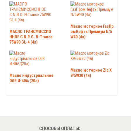
Масло моторное ГазПр
МАСЛО ТРАНСМИССИО
омНефть Премиум N/5
ННОЕ C.N.R.G. N-Trance
W40 (4л)
75W90 GL-4 (4л)
Масло моторное Zic X
Масло индустриальное
9/5W30 (4л)
OilR И-40А/(20л)
СПОСОБЫ ОПЛАТЫ: